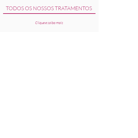
TODOS OS NOSSOS TRATAMENTOS
Clique e saiba mais
Tratamento de Canal
Aparelhos Dentários
Invisalign
Clareamento Dental
Periodontia
Lentes de Contato
Cirurgia de Dente Siso